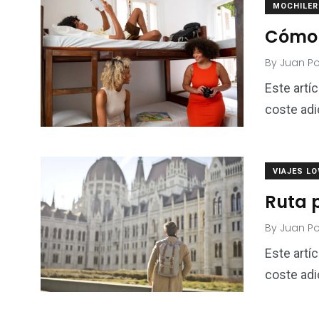
MOCHILE
Cómo 
By
Juan P
Este artí
coste adic
VIAJES L
Ruta p
By
Juan P
Este artí
coste adi