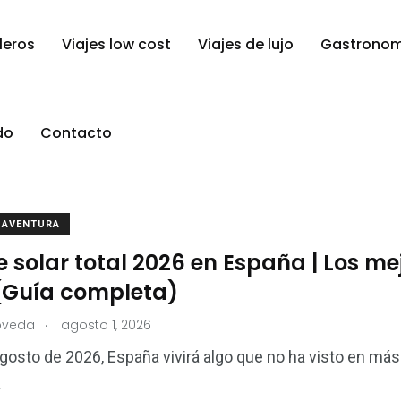
leros
Viajes low cost
Viajes de lujo
Gastronom
do
Contacto
E AVENTURA
e solar total 2026 en España | Los m
 (Guía completa)
.
oveda
agosto 1, 2026
agosto de 2026, España vivirá algo que no ha visto en más 
a