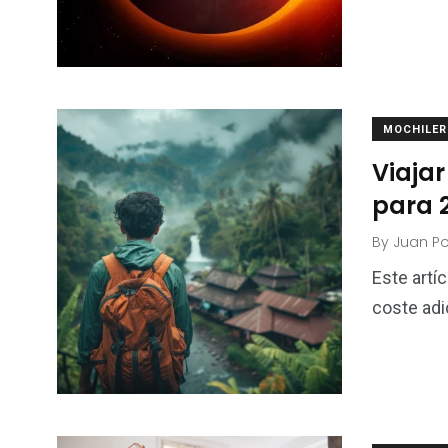
MOCHILE
Viajar
para 
By
Juan P
Este artí
coste adi